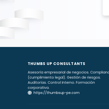
posibilidad de q
realizar activi
vean afectados
proporcione o 
accesibles al p
o en el exterior
les diera a mis 
correo
info@th
caso de no esta
Derechos ARC
consentimient
finalidad para 
revocar la pres
de conformidad c
THUMBS UP CONSULTANTS
previsto en la n
electrónico dir
Asesoría empresarial de negocios. Complian
hacer valer los
(cumplimiento legal). Gestión de riesgos.
A considerar:
La
Auditorías. Control Interno. Formación
del consentimien
corporativa.
en su base de 
https://thumbsup-pe.com
revocatoria, la
información o c
mejora del serv
de sus depende