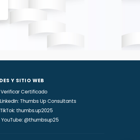
 la finalidad de
que estos no se
ales que yo le
avés de fuentes
iliadas en Perú
e que la Empresa
és del siguiente
tratamientos en
vocatoria de
 cumpla con la
nales que puede
lquier momento,
o cualquier otro
DES Y SITIO WEB
través de correo
dimientos para
Verificar Certificado
LinkedIn: Thumbs Up Consultants
 la revocatoria
presa incluirlos
TikTok: thumbs.up2025
LATAM
e solicitar la
+51 913201607
YouTube: @thumbsup25
o podrá recibir
 satisfacción y
ME
sa o cualquiera
+971 58 5989082