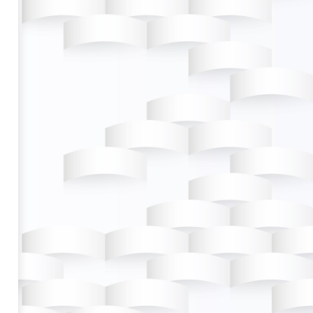
S. La Empresa
lidades por las
 de los mismos;
tivas, así como
án utilizados a
: (i) recopilar
os para atender
 comerciales que
io contratado, a
do, así como el
e materiales de
alquier medio de
 aplicativos de
ad, información
nizados por la
adeo (informes
formación que le
tra actividad o
ales de manera
án considerados
 que existe la