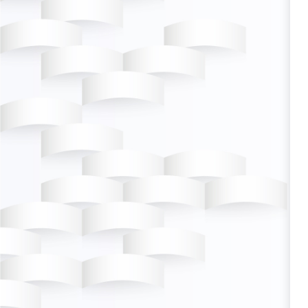
Personales y 
conservará los 
cuales se recop
con la finalida
procesar y mane
Finalidad del 
través de cana
información de 
sus requerimient
puedan ser de su
efectos de dar 
envío de inform
publicidad, mate
comunicación fí
mensajes instan
sobre los dife
Empresa o cual
comerciales, est
proporcione se
servicio relacio
Uso de los dat
directa o a tra
como encargado