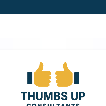
N PARA EL USO Y TRATAMIENTO DE DATOS PERSONALES
ENTRAR A THU
 leído y acepto las condiciones siguientes: Que mediante la prese
izada otorgo mi consentimiento libre, previo, informado, expreso e 
ersonales y datos sensibles o no, puedan ser tratados por THUMBS 
), de conformidad con los términos y condiciones aquí descritos.
domicilio fiscal en Avenida Mariátegui 1605-A, Jesús María, Lima Perú
iento y seguridad de los datos personales que yo le proporcione o que
n almacenados y gestionados en el Banco de Datos Personales “A
 Empresa garantiza que los datos personales serán tratados de forma
 medidas de seguridad dispuestas en la Ley N° 29733, Ley de Prote