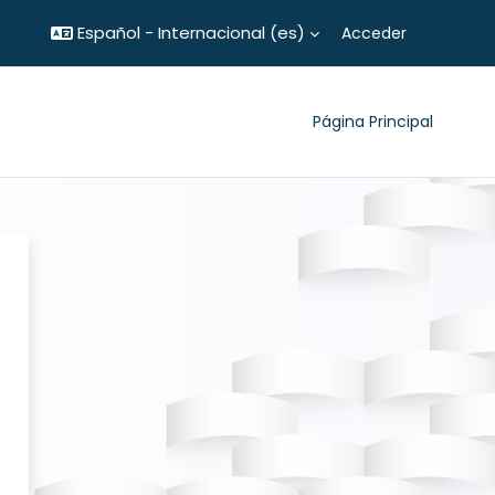
Español - Internacional ‎(es)‎
Acceder
Página Principal
MBS UP CONSULTANTS
nte aceptación
inequívoco para
UP CONSULTANTES
, es responsable
 ésta recopile,
lumnos”, de su
 confidencial y
cción de Datos